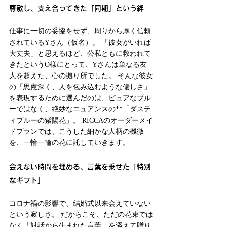
尊敬し、支え合ってきた「同期」という絆
仕事に一切の妥協をせず、周りから厚く信頼
されているYさん（仮名）。 「彼女がいれば
大丈夫」と思えるほど、公私ともに救われて
きたというO様にとって、Yさんは単なる友
人を超えた、心の拠り所でした。 そんな彼女
の「思慮深く、人を包み込むような優しさ」
を表現するために選んだのは、ピュアなブル
ーではなく、絶妙なニュアンスの**「ダステ
ィブルーの紫陽花」。 RICCAのオーダーメイ
ドプランでは、こうした細かな人柄の機微
を、一輪一輪の花に託していきます。
会えない時間を埋める、言葉を乗せた「特別
なギフト」
コロナ禍の影響で、結婚式以来会えていない
という寂しさ。 だからこそ、ただの花束では
なく「対話から生まれた言葉」を添えて贈り