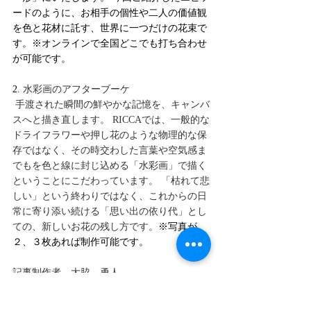
ードのように、お相手の個性や二人の価値観
を色と花材に託す、世界に一つだけの花束で
す。※オンラインで全国どこでも打ち合わせ
が可能です。
2. 
水彩画のアフターブーケ
 手渡された瞬間の鮮やかな記憶を、キャンバ
スへと描き直します。 RICCAでは、一般的な
ドライフラワーや押し花のような物理的な保
存ではなく、その時交わした言葉や空気感ま
でもを色と線に封じ込める「水彩画」で描く
ということにこだわっています。 「枯れて悲
しい」という終わりではなく、これからの日
常に寄り添い続ける「思い出の依り代」とし
ての、新しいお花の残し方です。
※写真が
２、３枚あれば制作可能です。
記事制作者　大脇　勇人
profile